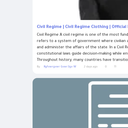
Civil Regime | Civil Regime Clothing | Official
Civil Regime A civil regime is one of the most fun
refers to a system of government where civilian au
and administer the affairs of the state. In a Civil
constitutional laws guide decision-making while en
Throughout history, many countries have transitio
By
Rgfvwrgvwr Gvwr3gv W
2 days ago
0
11