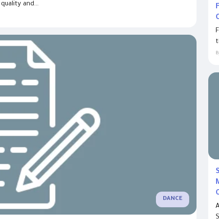
uality and...
C
F
t
B
DANCE
A
S