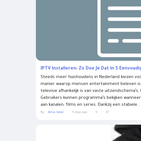
IPTV Installeren: Zo Doe Je Dat in 5 Eenvoud
Steeds meer huishoudens in Nederland kiezen voor
manier waarop mensen entertainment beleven is d
televisie afhankelijk is van vaste uitzendschema’s, 
Gebruikers kunnen programma’s bekijken wanneer 
aan kanalen, films en series. Dankzij een stabiele...
By
Alina Iqbal
5 days ago
0
37