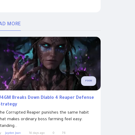
AD MORE
FOOD
U4GM Breaks Down Diablo 4 Reaper Defense
Strategy
he Corrupted Reaper punishes the same habit
hat makes ordinary boss farming feel easy:
tanding...
y
Jayden Jean
14 days ago
0
76