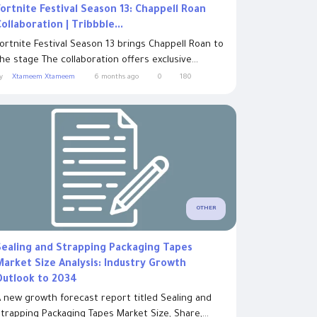
Fortnite Festival Season 13: Chappell Roan
ollaboration | Tribbble...
ortnite Festival Season 13 brings Chappell Roan to
he stage The collaboration offers exclusive...
y
Xtameem Xtameem
6 months ago
0
180
OTHER
Sealing and Strapping Packaging Tapes
Market Size Analysis: Industry Growth
Outlook to 2034
 new growth forecast report titled Sealing and
trapping Packaging Tapes Market Size, Share,...