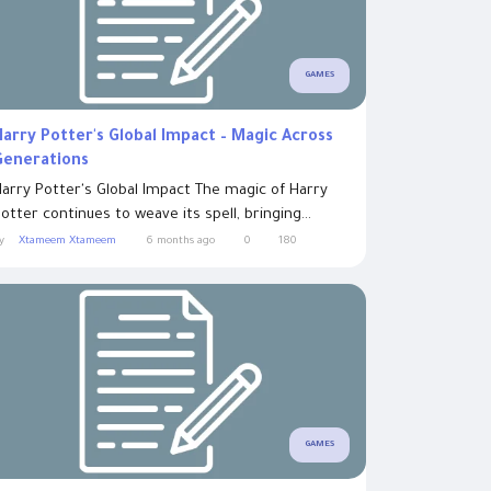
GAMES
Harry Potter's Global Impact – Magic Across
Generations
arry Potter's Global Impact The magic of Harry
otter continues to weave its spell, bringing...
y
Xtameem Xtameem
6 months ago
0
180
GAMES