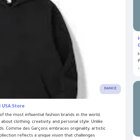
H
P
B
DANCE
l USA Store
he most influential fashion brands in the world,
bout clothing, creativity, and personal style. Unlike
ends, Comme des Garçons embraces originality, artistic
llection reflects a unique vision that challenges