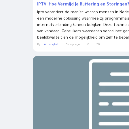
IPTV: Hoe Vermijd Je Buffering en Storingen
iptv verandert de manier waarop mensen in Nederl
een moderne oplossing waarmee zij programma’s,
internetverbinding kunnen bekijken. Deze technolog
van vandaag. Gebruikers waarderen vooral het gem
beeldkwaliteit en de mogelijkheid om zelf te bepal
By
Alina Iqbal
5 days ago
0
29