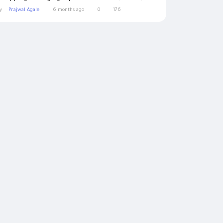
y
Prajwal Agale
6 months ago
0
176