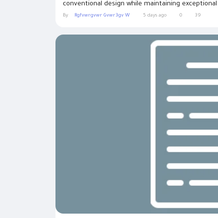
conventional design while maintaining exceptional q
By
Rgfvwrgvwr Gvwr3gv W
5 days ago
0
39