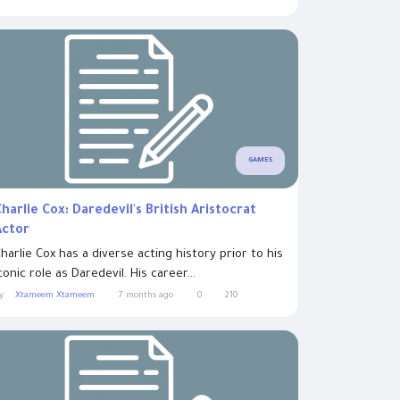
GAMES
harlie Cox: Daredevil's British Aristocrat
Actor
harlie Cox has a diverse acting history prior to his
conic role as Daredevil. His career...
y
Xtameem Xtameem
7 months ago
0
210