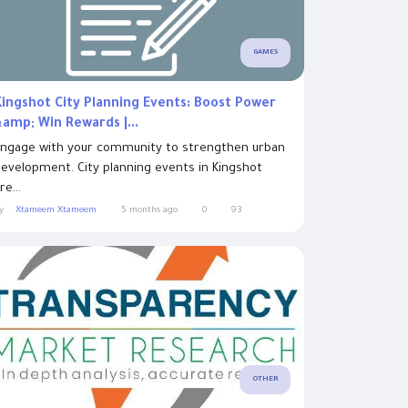
GAMES
Kingshot City Planning Events: Boost Power
&amp; Win Rewards |...
ngage with your community to strengthen urban
evelopment. City planning events in Kingshot
re...
y
Xtameem Xtameem
5 months ago
0
93
OTHER