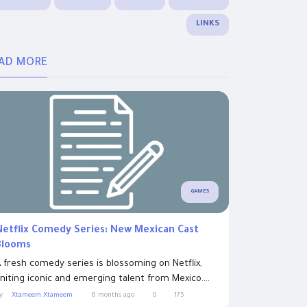
LINKS
AD MORE
GAMES
Netflix Comedy Series: New Mexican Cast
Blooms
 fresh comedy series is blossoming on Netflix,
niting iconic and emerging talent from Mexico....
y
Xtameem Xtameem
6 months ago
0
175