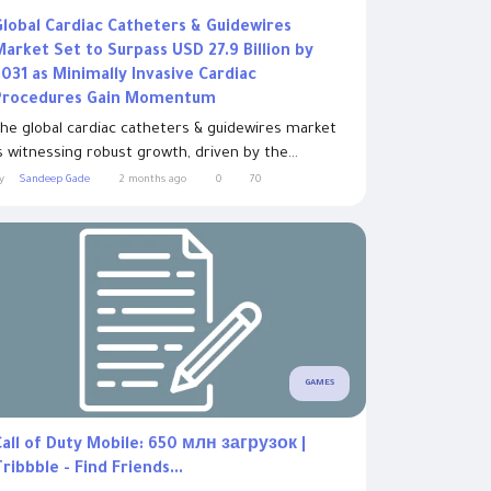
Global Cardiac Catheters & Guidewires
Market Set to Surpass USD 27.9 Billion by
2031 as Minimally Invasive Cardiac
Procedures Gain Momentum
he global cardiac catheters & guidewires market
s witnessing robust growth, driven by the...
y
Sandeep Gade
2 months ago
0
70
GAMES
Call of Duty Mobile: 650 млн загрузок |
ribbble - Find Friends...