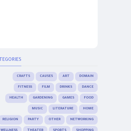
TEGORIES
CRAFTS
CAUSES
ART
DOMAIN
FITNESS
FILM
DRINKS
DANCE
HEALTH
GARDENING
GAMES
FOOD
MUSIC
LITERATURE
HOME
RELIGION
PARTY
OTHER
NETWORKING
WELLNESS
THEATER
SPORTS
SHOPPING