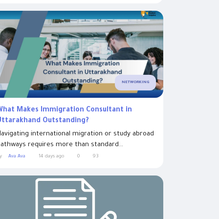
NETWORKING
What Makes Immigration Consultant in
Uttarakhand Outstanding?
avigating international migration or study abroad
athways requires more than standard...
y
Ava Ava
14 days ago
0
93