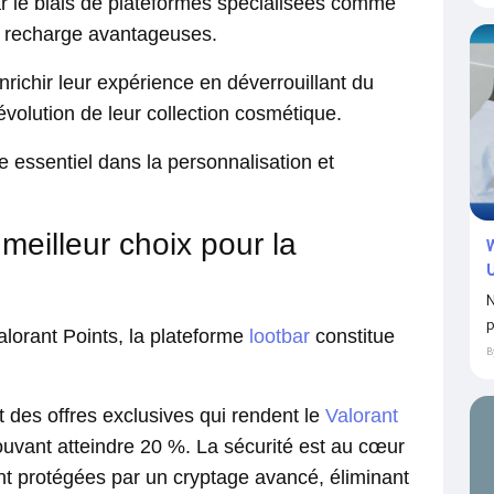
 par le biais de plateformes spécialisées comme
e recharge avantageuses.
richir leur expérience en déverrouillant du
évolution de leur collection cosmétique.
le essentiel dans la personnalisation et
meilleur choix pour la
N
p
lorant Points, la plateforme
lootbar
constitue
B
 des offres exclusives qui rendent le
Valorant
ouvant atteindre 20 %. La sécurité est au cœur
ont protégées par un cryptage avancé, éliminant