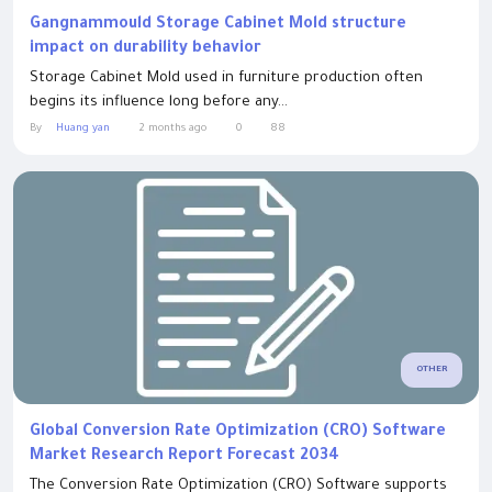
Gangnammould Storage Cabinet Mold structure
impact on durability behavior
Storage Cabinet Mold used in furniture production often
begins its influence long before any...
By
Huang yan
2 months ago
0
88
OTHER
Global Conversion Rate Optimization (CRO) Software
Market Research Report Forecast 2034
The Conversion Rate Optimization (CRO) Software supports