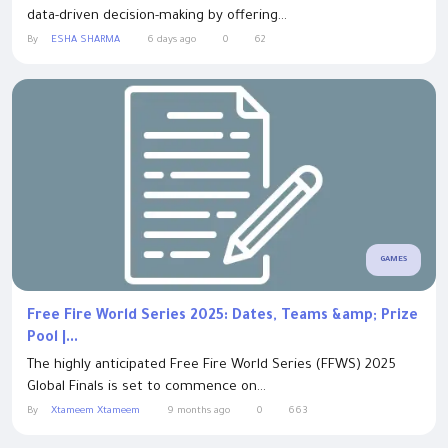
data-driven decision-making by offering...
By
ESHA SHARMA
6 days ago
0
62
GAMES
Free Fire World Series 2025: Dates, Teams &amp; Prize
Pool |...
The highly anticipated Free Fire World Series (FFWS) 2025
Global Finals is set to commence on...
By
Xtameem Xtameem
9 months ago
0
663