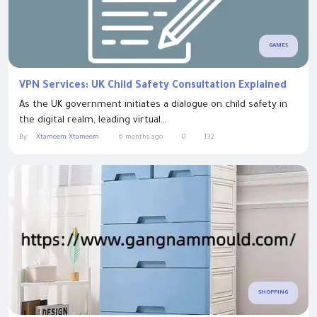
GAMES
VPN Services: UK Child Safety Consultation Explained
As the UK government initiates a dialogue on child safety in
the digital realm, leading virtual...
By
Xtameem Xtameem
6 months ago
0
132
SHOPPING