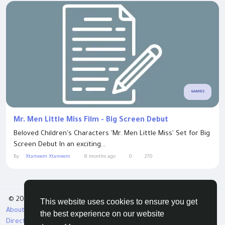
GAMES
Mr. Men Little Miss Film - Big Screen Debut
Beloved Children's Characters 'Mr. Men Little Miss' Set for Big
Screen Debut In an exciting...
By
Xtameem Xtameem
8 months ago
0
270
© 2026 Tribbble - Find Friends Online Free
This website uses cookies to ensure you get
About
Terms
Privacy
Contact Us
Support Center
the best experience on our website
Directory